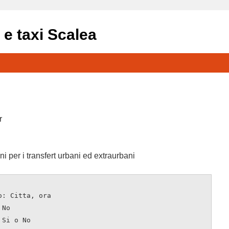
 e taxi Scalea
r
i per i transfert urbani ed extraurbani
o: Citta, ora
 No
 Si o No