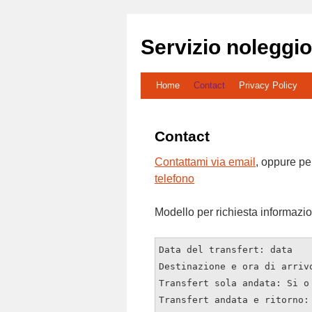
Servizio noleggio
Vai
Home
Contact
Privacy Policy
al
Contact
contenuto
Contattami via email
, oppure pe
telefono
Modello per richiesta informazion
Data del transfert: data
Destinazione e ora di arriv
Transfert sola andata: Si o
Transfert andata e ritorno: